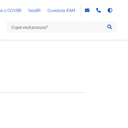
se o GOVBR
falaBR
Ouvidoria IFAM