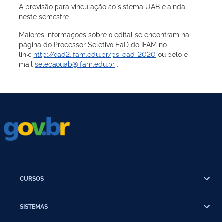
A previsão para vinculação ao sistema UAB é ainda
neste semestre.
Maiores informações sobre o edital se encontram na
página do Processor Seletivo EaD do IFAM no
link:
http://ead2.ifam.edu.br/ps-ead-2020
ou pelo e-
mail
selecaouab@ifam.edu.br
.
CURSOS
SISTEMAS