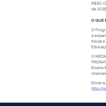
R$50. O
de 2018.
O QUE 
O Progr
a expan
Inicial
Educaçã
O MEDIO
PRONATE
Ensino 
chances
Envie s
http://