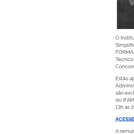
O Instit
Simplif
FORMADO
Técnico
Concomi
Estão ap
Adminis
são exc
do IFAM,
13h às 1
ACESSE
A remun