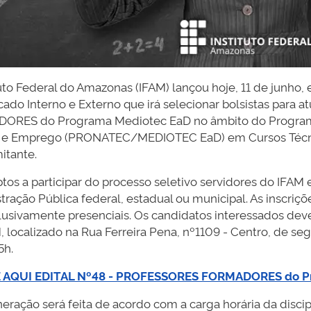
uto Federal do Amazonas (IFAM) lançou hoje, 11 de junho, 
icado Interno e Externo que irá selecionar bolsistas par
RES do Programa Mediotec EaD no âmbito do Programa
 e Emprego (PRONATEC/MEDIOTEC EaD) em Cursos Técni
tante.
tos a participar do processo seletivo servidores do IFAM 
tração Pública federal, estadual ou municipal. As inscriç
lusivamente presenciais. Os candidatos interessados devem
 localizado na Rua Ferreira Pena, nº1109 - Centro, de seg
5h.
 AQUI EDITAL Nº48 - PROFESSORES FORMADORES do P
eração será feita de acordo com a carga horária da discip