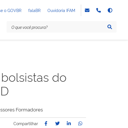
se o GOVBR
falaBR
Ouvidoria IFAM
 bolsistas do
aD
fessores Formadores
Compartilhar