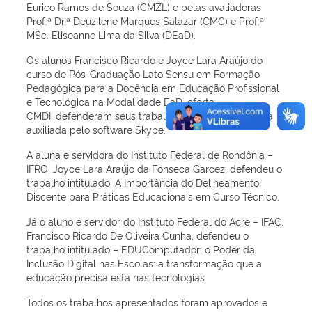
Eurico Ramos de Souza (CMZL) e pelas avaliadoras
Prof.ª Dr.ª Deuzilene Marques Salazar (CMC) e Prof.ª
MSc. Eliseanne Lima da Silva (DEaD).
Os alunos Francisco Ricardo e Joyce Lara Araújo do
curso de Pós-Graduação Lato Sensu em Formação
Pedagógica para a Docência em Educação Profissional
e Tecnológica na Modalidade EaD, oferta
CMDI, defenderam seus trabalhos via webconferência
auxiliada pelo software Skype.
A aluna e servidora do Instituto Federal de Rondônia –
IFRO, Joyce Lara Araújo da Fonseca Garcez, defendeu o
trabalho intitulado: A Importância do Delineamento
Discente para Práticas Educacionais em Curso Técnico.
Já o aluno e servidor do Instituto Federal do Acre – IFAC,
Francisco Ricardo De Oliveira Cunha, defendeu o
trabalho intitulado – EDUComputador: o Poder da
Inclusão Digital nas Escolas: a transformação que a
educação precisa está nas tecnologias.
Todos os trabalhos apresentados foram aprovados e