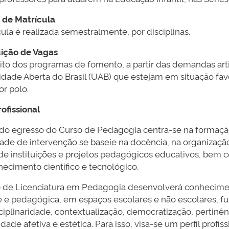
 de Matrícula
ula é realizada semestralmente, por disciplinas.
uição de Vagas
to dos programas de fomento, a partir das demandas art
idade Aberta do Brasil (UAB) que estejam em situação fav
or polo.
rofissional
l do egresso do Curso de Pedagogia centra-se na formação d
ade de intervenção se baseie na docência, na organizaçã
de instituições e projetos pedagógicos educativos, bem 
ecimento científico e tecnológico.
 de Licenciatura em Pedagogia desenvolverá conheciment
 e pedagógica, em espaços escolares e não escolares, 
ciplinaridade, contextualização, democratização, pertinênc
idade afetiva e estética. Para isso, visa-se um perfil pr