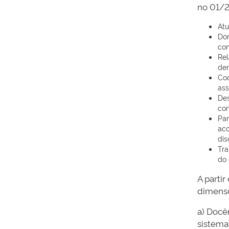
no 01/2
Atu
Dom
com
Rel
dem
Coo
ass
Des
con
Par
aco
dis
Tra
do 
A parti
dimens
a) Docê
sistemat