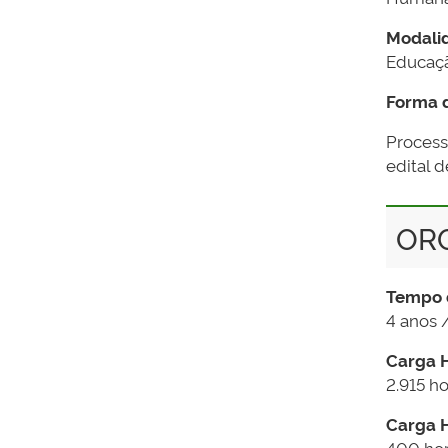
Modali
Educaçã
Forma d
Processo
edital 
OR
Tempo 
4 anos 
Carga H
2.915 h
Carga H
400 ho