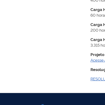
Carga H
60 hora
Carga H
200 ho
Carga H
3.315 h
Projeto
Acesse 
Resoluç
RESOLU