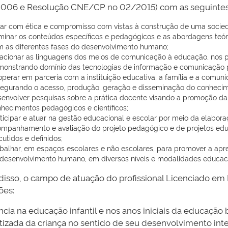
006 e Resolução CNE/CP no 02/2015) com as seguintes c
ar com ética e compromisso com vistas à construção de uma sociedad
inar os conteúdos específicos e pedagógicos e as abordagens teór
 as diferentes fases do desenvolvimento humano;
acionar as linguagens dos meios de comunicação à educação, nos 
onstrando domínio das tecnologias de informação e comunicação 
perar em parceria com a instituição educativa, a família e a comu
egurando o acesso, produção, geração e disseminação do conhecim
envolver pesquisas sobre a prática docente visando a promoção d
hecimentos pedagógicos e científicos;
ticipar e atuar na gestão educacional e escolar por meio da elabor
mpanhamento e avaliação do projeto pedagógico e de projetos ed
cutidos e definidos;
balhar, em espaços escolares e não escolares, para promover a ap
desenvolvimento humano, em diversos níveis e modalidades educaci
r disso, o campo de atuação do profissional Licenciado 
ões:
ncia na educação infantil e nos anos iniciais da educação 
izada da criança no sentido de seu desenvolvimento intelec