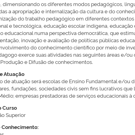
o, dimensionando os diferentes modos pedagógicos, ling
das a apropriação e internalização da cultura e do conhec
nização do trabalho pedagógico em diferentes contextos 
ional e tecnológica, educação escolar indígena, educação
ão educacional numa perspectiva democrática, que estimul
ntação, inovação e avaliação de políticas públicas educa
nvolvimento do conhecimento científico por meio de inv
dagogo exerce suas atividades nas seguintes áreas e/ou c
 Produção e Difusão de conhecimentos.
de Atuação
 de atuação será escolas de Ensino Fundamental e/ou de
lares, fundações, sociedades civis sem fins lucrativos q
Médio; empresas prestadoras de serviços educacionais à
o Curso
o Superior
e Conhecimento:
s.