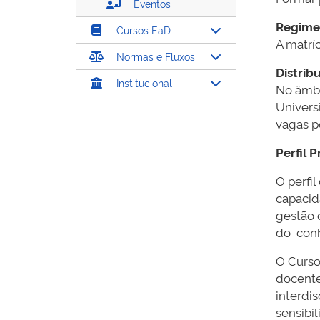
Eventos
Regime
Cursos EaD
A matríc
Normas e Fluxos
Distrib
Institucional
No âmbi
Univers
vagas p
Perfil P
O perfi
capacid
gestão 
do conh
O Curso
docente
interdis
sensibil