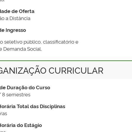
dade de Oferta
o a Distância
e Ingresso
 seletivo público, classificatório e
de Demanda Social.
GANIZAÇÃO CURRICULAR
de Duração do Curso
/ 8 semestres
orária Total das Disciplinas
oras
orária do Estágio
ras