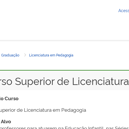
Aces
Graduação
Licenciatura em Pedagogia
 inicial
so Superior de Licenciatu
o Curso
uperior de Licenciatura em Pedagogia
 Alvo
rofessores para atuarem na Educação Infantil, nas Séries I