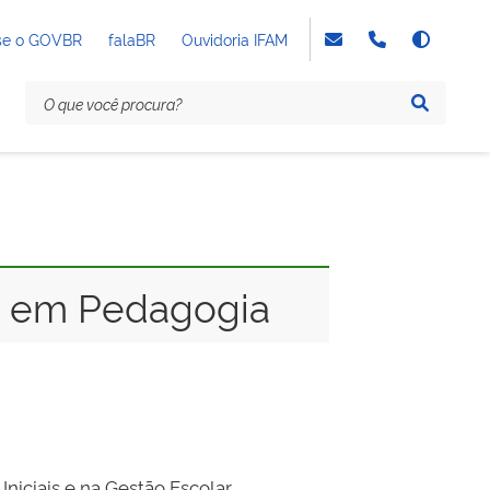
se o GOVBR
falaBR
Ouvidoria IFAM
ra em Pedagogia
niciais e na Gestão Escolar.