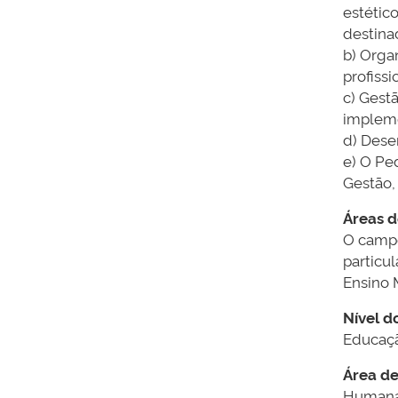
estétic
destina
b) Orga
profiss
c) Gest
impleme
d) Dese
e) O Pe
Gestão,
Áreas 
O campo
particu
Ensino 
Nível d
Educaçã
Área d
Humana