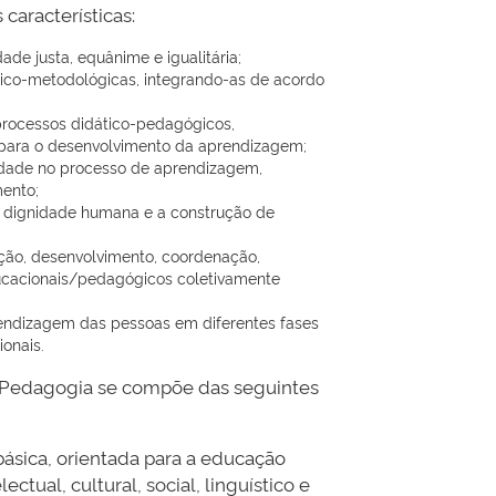
aracterísticas:
e justa, equânime e igualitária;
ico-metodológicas, integrando-as de acordo
processos didático-pedagógicos,
para o desenvolvimento da aprendizagem;
nidade no processo de aprendizagem,
ento;
a dignidade humana e a construção de
ação, desenvolvimento, coordenação,
ucacionais/pedagógicos coletivamente
rendizagem das pessoas em diferentes fases
onais.
em Pedagogia se compõe das seguintes
básica, orientada para a educação
tual, cultural, social, linguístico e